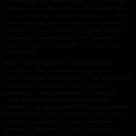
oynanmaktadır. Site hakkında genel bir bilgilendirme
yaptıktan sonra gelelim üyelik sürecine. Betpark Giriş
için ilk önce elbette ki üyelik gerekmektedir. Bu noktada
eğlenceli vakit geçirmek aynı zamanda birikimlerinizi
arttırarak bir kazanç elde etmek için üyelik işlemlerini
tamamlamanız gerekmektedir. Üyelik işlemlerinin
tamamı site üzerinde ücretsizdir, ancak bazı şartlar
bulunmaktadır.
Online sohbet edebileceğiniz sitemiz aracılığı ile
dilediğiniz an farklı kişilerle sohbet edebilme ve
tanışabilme imkanı yakalayabilirsiniz. Tüm gün boyunca
sohbet etmek isteyeceğiniz ve her an bağlantı
kurabileceğiniz sohbet sitelerinden bir tanesi olan
sitemiz, kullanıcılarına kaliteli bir sohbet ortamı
sunmaktadır. Her yaştan kullanıcının bağlandığı sohbet
sitemiz, Türkiye’nin tüm şehirlerinden ve yurt dışından
da birçok kullanıcıya her gün ve her saat hizmet
vermektedir. Türkiye’nin en güvenilir şans oyunları