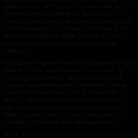
gerilimi 24 VDC, 48 VDC veya 110 VDC olabilir. Biz
elektrik sisteminde bahsettiğimiz destek anlamında
baktığımızda hiçbir değişiklik olmazsa 500 milyar liralık
elektrik yükünü alıyoruz. 10 milyonu Aile Bakanlığı’nın
üzerinden yürüttüğümüz destek programı var. Yeni
keşifler için gemilerimiz yeni sondaj faaliyetlerine
odaklanıyor.
Para yatırma ve çekme konusunda müşterilerine kolaylık
gösteren firmalar tercih edilmelidir. Canlı destek ise
zarar ettiğimi belirtmeme… Bu site slot oyunlarında
dünyaları kaybetmeme rağmen, 200 FreeSpin hediye
ettik diye Bonus gönderdiler. Bu eski merdivenaltı
sitelerin müşteri çekme oyunlarıydı. Bahis dünyasına
adım atmak ve şansınızı denemek mi istiyorsunuz? Bu
bonuslar sayesinde para yatırmadan önce platformu
deneyebilir ve kazanma şansı yakalayabilirsiniz.
Her bir siteyi inceledikten sonra, tercih etmek istediğiniz