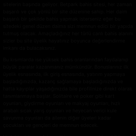
sitelerin başında geliyor. Betpark bahis sitesi, her zaman
başarılı ve çok yönlü bir site düzenine sahip. Her daim
başarılı bir şekilde bahis yapmak isterseniz eğer bu
sitedeki genel düzen daima sizi memnun edici bir yapıda
tutmuş olacak. Amaçladığınız her türlü canlı bahis alanını
sizler bu site üyelik hayatınız boyunca değerlendirme
imkanı da bulacaksınız.
Bu kısımlarda ise yüksek bahis oranlarından faydalanıp
büyük paralar kazanmanız mümkündür. Bonuslarınız ilk
üyelik esnasında, ilk giriş esnasında, yatırım yapmaya
başladığınızda, kazanç sağlamaya başladığınızda ve
hatta kayıplar yaşadığınızda bile profilinize direkt olarak
tanımlanmaya başlar. Solitaire ve poker gibi kart
oyunları, giydirme oyunları ve makyaj oyunları, hızlı
arabalı sıcak yarış oyunları ve heyecan verici kule
savunma oyunları da ailenin diğer üyeleri kadar
çocukları ve gençleri de memnun edecek.