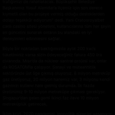
trafiğimizi de rahatlatacak. Büyükşehir Belediye
Başkanımız Yusuf Alemdar’a ilçemiz için son derece
kıymetli olan bu projeye vermiş olduğu desteklerden
dolayı teşekkür ediyorum” dedi. Yani Cratosroyalbet
canlı casino sitesi yönetimi, kullanıcılarına tüm her şeyin
en güncelini sunarak onların bu alandaki en iyi
deneyimleri edinmesini sağlar.
Böyle bir noktadan baktığımızda aylık 200 kw/s
tüketiminiz varsa sizin ödeyeceğiniz fatura 450 lira
civarında. Mısır’da da nükleer santral projesi var, onlar
da ROSATOM’la çalışıyor. Sanayi ve müteahhitlik
sektöründe üst lige çıkmış oluyoruz. 8 milyon metreküp
gaz üretiyoruz, 20 milyon hanemiz var, 3 milyonu kendi
gazımızı kullanır hale gelmiş durumda. İlk fazda
üretimimiz 9-10 milyon metreküpe çıkması gerekiyor.
Singapur’dan gelen gemi ikinci faz ilave 10 milyon
metreküplük getirecek.
İklim krizi, 2020 pandemisi, jeopolitik süreçler yaşanıyor.