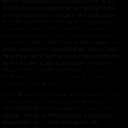
sitemiz hayallerinizdeki kişiyle tanışmaya ve ilişkinizi
ciddi boyutlara taşımaya imkan sunmaktadır. Sohbet
sitemizin eğlence dolu dünyasına dâhil olduğunuzda
kendinizi özel hissedeceğiniz bir ortamla karşılaşacak
ve gerçekleştirdiğiniz tüm sohbetlerden son derece
memnun kalacaksınız. Sohbet sitemiz sayesinde artık
canınız sıkılmadan, dilediğinizce ve isterseniz gün boyu
sohbet yapma keyfini yaşayabilirsiniz. Sohbet Odaları
deneyiminin tadını çıkarmak için zaman kaybetmeden
sitemizin sohbet odalarına bağlanabilir ve sohbete
başlayabilirsiniz. Casino oyunları, canlı casino,
blackjack ve rulet gibi online oyunlarda çağ atlamış bir
casino ortamı sunulmaktadır.
Costa Rika sertifikasına sahip olan site güvenilir ve bu
noktada bahis kurallarına uygun olarak oyunları
düzenlemektedir. Aynı zamanda SSL olarak bilinen
güvenilir internet sertifikasına da sahip olan site bu
sayede kullanıcı bilgilerini ve hesap bilgilerini