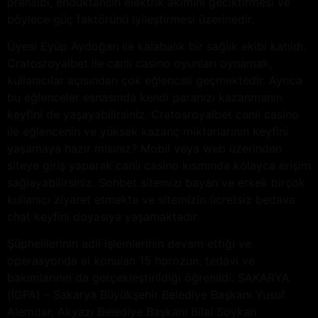
prensibi, endüktansın elektrik akımını geciktirmesi ve
böylece güç faktörünü iyileştirmesi üzerinedir.
Üyesi Eyüp Aydoğan ile kalabalık bir sağlık ekibi katıldı.
Cratosroyalbet ile canlı casino oyunları oynamak,
kullanıcılar açısından çok eğlenceli geçmektedir. Ayrıca
bu eğlenceler esnasında kendi paranızı kazanmanın
keyfini de yaşayabilirsiniz. Cratosroyalbet canlı casino
ile eğlencenin ve yüksek kazanç miktarlarının keyfini
yaşamaya hazır mısınız? Mobil veya web üzerinden
siteye giriş yaparak canlı casino kısmında kolayca erişim
sağlayabilirsiniz. Sohbet sitemizi bayan ve erkek birçok
kullanıcı ziyaret etmekte ve sitemizin ücretsiz bedava
chat keyfini doyasıya yaşamaktadır.
Şüphelilerinin adli işlemlerinin devam ettiği ve
operasyonda el konulan 15 horozun, tedavi ve
bakımlarının da gerçekleştirildiği öğrenildi. SAKARYA
(İGFA) – Sakarya Büyükşehir Belediye Başkanı Yusuf
Alemdar, Akyazı Belediye Başkanı Bilal Soykan