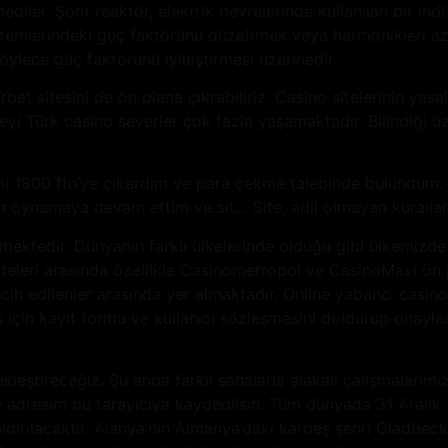
diler. Şönt reaktör, elektrik devrelerinde kullanılan bir indü
istemlerindeki güç faktörünü düzeltmek veya harmonikleri aza
öylece güç faktörünü iyileştirmesi üzerinedir.
 sitesini de ön plana çıkrabiliriz. Casino sitelerinin yasal
eyi Türk casino severler çok fazla yaşamaktadır. Bilindiği 
emi 1800 ftn’ye çıkardım ve para çekme talebinde bulundum. 
 oynamaya devam ettim ve sit… Site, adil olmayan kurallara
ermektedir. Dünyanın farklı ülkelerinde olduğu gibi ülkemizd
iteleri arasında özellikle Casinometropol ve CasinoMaxi ön
cih edilenler arasında yer almaktadır. Online yabancı casino
iriş için kayıt formu ve kullanıcı sözleşmesini doldurup ona
rçekleştireceğiz. Şu anda farklı sahalarla alakalı çalışmala
te adresim bu tarayıcıya kaydedilsin. Tüm dünyada 31 Aralık
kaldırılacaktır. Alanya’nın Almanya’daki kardeş şehri Gladb