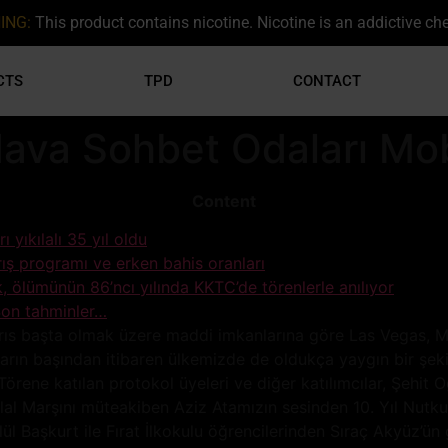
ING:
This product contains nicotine. Nicotine is an addictive ch
CTS
TPD
CONTACT
ava Sohbet Odaları Mob
Content
yıkılalı 35 yıl oldu
ış programı ve erken bahis oranları
, ölümünün 86’ncı yılında KKTC’de törenlerle anılıyor
Son tahminler…
rıs başta olmak üzere maddi imkanlarına göre Las Vegas, Mo
lların başından itibaren ülkemizde de oldukça yaygın bir şeki
 Törene katılan protokol üyeleri ve diğer katılımcılar, Şeh
l Marşını müteakiben Aziz Atamızın sesinden 10. Yıl Nutku 
l Başkurt ile Fırat İlkokulu öğrencilerinden Sıraç Akyüz’ün 