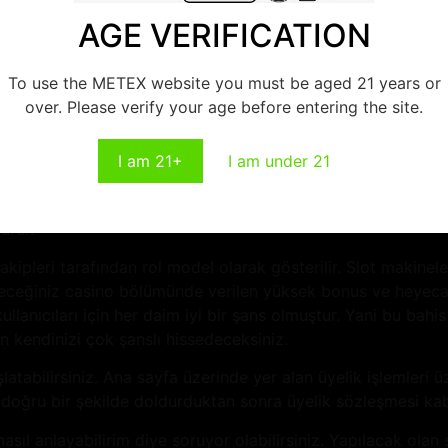
 üzerinde ücretsizdir, ancak bazı şartlar bulunmaktadır.
AGE VERIFICATION
yuncularla birlikte çevrimiçi oynamanıza izin verir. Ve sad
a bolca eğlence sağlayacaktır. Bir kez bu eğlenceli dünyanın
To use the METEX website you must be aged 21 years or
ılıp tekrar tekrar oynama hissi duyuyor. 1998 yılına kadar ü
over. Please verify your age before entering the site.
patıldı, fakat bu durum casino oyuncularını durdurmadı. Ülkem
ttiler fakat bu oldukça maliyetli bir zevk halini aldı.
I am 21+
I am under 21
trafonun güç değeri1600 kVa’ya kadar bir aralıkta belirlenir. 
dayanır. Bu trafonun birincil (giriş) ve ikincil (çıkış) olmak 
urur.
akipleri tarafından rol model olarak gösterilir. Slot makinele
leceğiniz casino bölümünde verilen yüksek bonus ve heyecan
kullanıcıları için her daim iyi bir şans olmuştur. Yani bu bah
in kendinizi çok şanslı hissedeceksiniz.
atabilirsiniz. Ana sayfa üzerinde yer alan üyelik işlemleri 
 doğru bir şekilde doldurduktan sonra üyelik sözleşmesi ka
nasıl anlayabilirim diye soruyor olabilirsiniz. Yapılacak olan ş