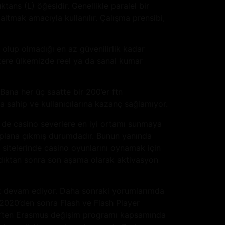
ktans (L) öğesidir. Genellikle paralel bir
ltmak amacıyla kullanılır. Çalışma prensibi,
 olup olmadığı en az güvenilirlik kadar
üzere ülkemizde reel ya da sanal kumar
Bana her üç saatte bir 200’er ftn
 sahip ve kullanıcılarına kazanç sağlamıyor.
e de casino severlere en iyi ortamı sunmaya
 plana çıkmış durumdadır. Bunun yanında
 sitelerinde casino oyunlarını oynamak için
yladıktan sonra son aşama olarak aktivasyon
rımız devam ediyor. Daha sonraki yorumlarımda
 2020’den sonra Flash ve Flash Player
eck’ten Erasmus değişim programı kapsamında