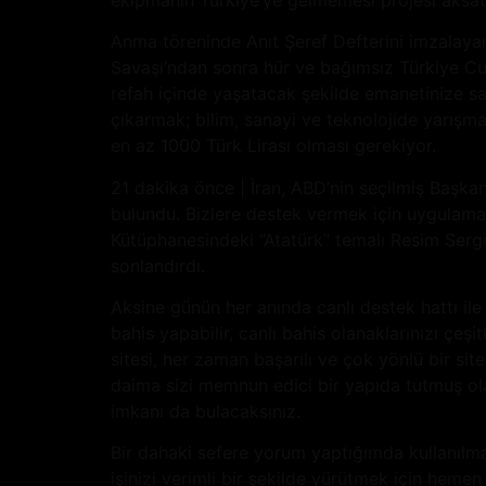
Anma töreninde Anıt Şeref Defterini imzalayan 
Savaşı’ndan sonra hür ve bağımsız Türkiye Cum
refah içinde yaşatacak şekilde emanetinize sa
çıkarmak; bilim, sanayi ve teknolojide yarış
en az 1000 Türk Lirası olması gerekiyor.
21 dakika önce | İran, ABD’nin seçilmiş Başkan
bulundu. Bizlere destek vermek için uygulamayı
Kütüphanesindeki “Atatürk” temalı Resim Sergi
sonlandırdı.
Aksine günün her anında canlı destek hattı ile 
bahis yapabilir, canlı bahis olanaklarınızı çeşi
sitesi, her zaman başarılı ve çok yönlü bir si
daima sizi memnun edici bir yapıda tutmuş ola
imkanı da bulacaksınız.
Bir dahaki sefere yorum yaptığımda kullanılm
işinizi verimli bir şekilde yürütmek için hem