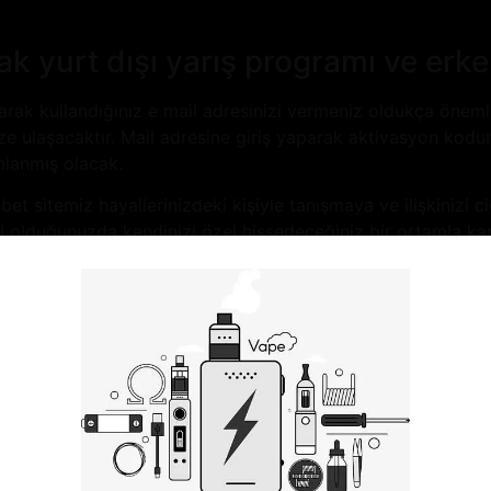
 yurt dışı yarış programı ve erke
rak kullandığınız e mail adresinizi vermeniz oldukça önemli
ze ulaşacaktır. Mail adresine giriş yaparak aktivasyon koduna
mlanmış olacak.
et sitemiz hayallerinizdeki kişiyle tanışmaya ve ilişkinizi
 olduğunuzda kendinizi özel hissedeceğiniz bir ortamla kar
 Sohbet sitemiz sayesinde artık canınız sıkılmadan, diled
yiminin tadını çıkarmak için zaman kaybetmeden sitemizin s
o, blackjack ve rulet gibi online oyunlarda çağ atlamış bir c
i’ne kayyum atanmasının ardından kentte eylemler sürüyor. A
 canlı casino oyunları, bingo oyunu ve Live games oyunları su
 bilgilendirme yaptıktan sonra gelelim üyelik sürecine. Betpa
irmek aynı zamanda birikimlerinizi arttırarak bir kazanç el