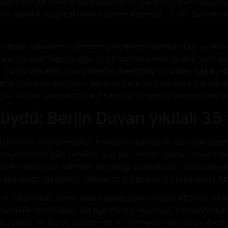
encileriyle birlikte sürdürülebilir doğal enerji alanında proje
ği bir alana kavuşacaklarını belirten Alemdar, “2 bin 500 metr
de hesap tanımlama işlemleri gerçekleştirilememekte ve aktiv
ukarıda belirttiğimiz gibi 7/ 24 hizmet veren destek hattı il
 oluşturulduktan sonra keyifle dilediğiniz oyundan başlayabil
deme yönteminden birini seçerek para yatırma para çekme iş
çok olması sayesinde para yatırma ve çekme işlemlerinde bel
dü: Berlin Duvarı yıkılalı 35 
oyunlarının hayranıysanız, KralOyun burada da size çok çeşit
ynayın ve her gün kendiniz için yeni trend oyunları veya kanı
’den fazla spor bahisleri seçeneği sunmaktadır. Cratosroyalb
ınırsızdır diyebiliriz. Siteye giriş yaparak bu bonusların tüm
 tüketiminiz varsa sizin ödeyeceğiniz fatura 450 lira civarı
eahhitlik sektöründe üst lige çıkmış oluyoruz. 8 milyon met
 durumda. İlk fazda üretimimiz 9-10 milyon metreküpe çıkma