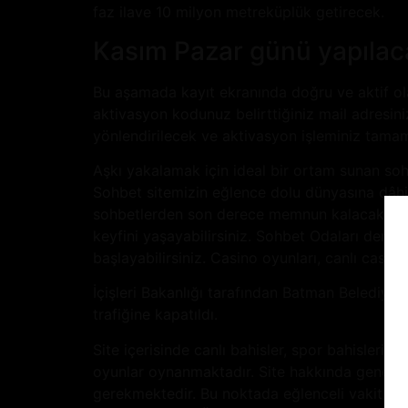
faz ilave 10 milyon metreküplük getirecek.
Kasım Pazar günü yapılacak
Bu aşamada kayıt ekranında doğru ve aktif ola
aktivasyon kodunuz belirttiğiniz mail adresini
yönlendirilecek ve aktivasyon işleminiz tama
Aşkı yakalamak için ideal bir ortam sunan sohb
Sohbet sitemizin eğlence dolu dünyasına dâhil
sohbetlerden son derece memnun kalacaksınız.
keyfini yaşayabilirsiniz. Sohbet Odaları dene
başlayabilirsiniz. Casino oyunları, canlı casin
İçişleri Bakanlığı tarafından Batman Belediyes
trafiğine kapatıldı.
Site içerisinde canlı bahisler, spor bahisleri,
oyunlar oynanmaktadır. Site hakkında genel bir
gerekmektedir. Bu noktada eğlenceli vakit geç