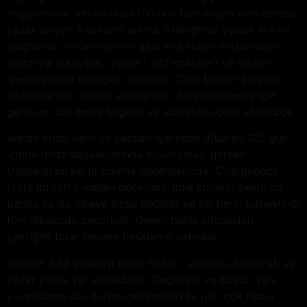
engelleniyor, verilerinizin tümüne tam erişim elde etmesi
yasaklanıyor. Kapsamlı arama özelliğimiz yararlı arama
ipuçlarının ve önerilerinin yanı sıra video önizlemeleri,
editoryal hikayeler, ipuçları, püf noktaları ve listeler
içeren arama sonuçları sunuyor. Canlı bahis ve casino
sitelerine dair merak ettiklerinizi öğrenebilmeniz için
gereken tüm bahis bilgileri ve kibirlikirpi.com sitemizde.
Ancak kredi kartı ile yapılan işlemden itibaren 120 gün
içinde itiraz başvurusunda bulunulması gerekir.
Uluslararası kartlı ödeme sistemlerinde “Chargeback
(Ters İbraz)” kuralları geçerlidir. İlgili kurallar belirli bir
banka ya da ülkeye özgü değildir ve kartların kullanıldığı
tüm ülkelerde geçerlidir. Onwin bahis sitesinden
çektiğim tutar Papara hesabıma yatmadı.
Toplam 539 yasadışı bahis haberi, videosu, fotoğrafı ve
yazar yazısı yer almaktadır. Geçmişte ve bugün yeni
yayımlanan son durum gelişmeleri ile pek çok haber