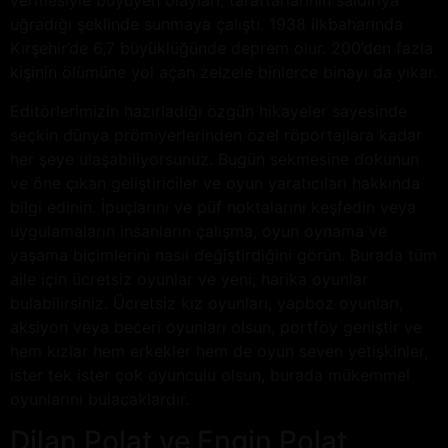
vermesiyle büyüyen olayları, taraftarlarının saldırıya
uğradığı şeklinde sunmaya çalıştı. 1938 ilkbaharında
Kırşehir’de 6,7 büyüklüğünde deprem olur. 200’den fazla
kişinin ölümüne yol açan zelzele binlerce binayı da yıkar.
Editörlerimizin hazırladığı özgün hikayeler sayesinde
seçkin dünya prömiyerlerinden özel röportajlara kadar
her şeye ulaşabiliyorsunuz. Bugün sekmesine dokunun
ve öne çıkan geliştiriciler ve oyun yaratıcıları hakkında
bilgi edinin. İpuçlarını ve püf noktalarını keşfedin veya
uygulamaların insanların çalışma, oyun oynama ve
yaşama biçimlerini nasıl değiştirdiğini görün. Burada tüm
aile için ücretsiz oyunlar ve yeni, harika oyunlar
bulabilirsiniz. Ücretsiz kız oyunları, yapboz oyunları,
aksiyon veya beceri oyunları olsun, portföy geniştir ve
hem kızlar hem erkekler hem de oyun seven yetişkinler,
ister tek ister çok oyunculu olsun, burada mükemmel
oyunlarını bulacaklardır.
Dilan Polat ve Engin Polat