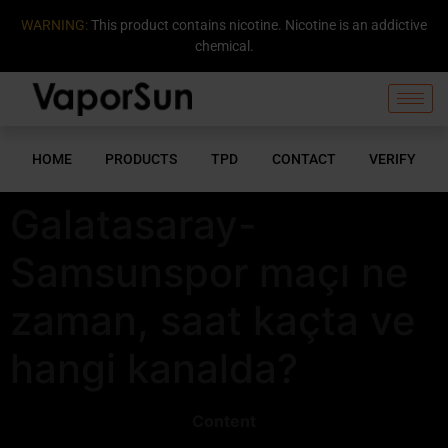
WARNING:
This product contains nicotine. Nicotine is an addictive
chemical.
HOME
PRODUCTS
TPD
CONTACT
VERIFY
Galatasaray-
Samsunspor maçı ne
zaman, saat kaçta ve
hangi kanalda?
Content