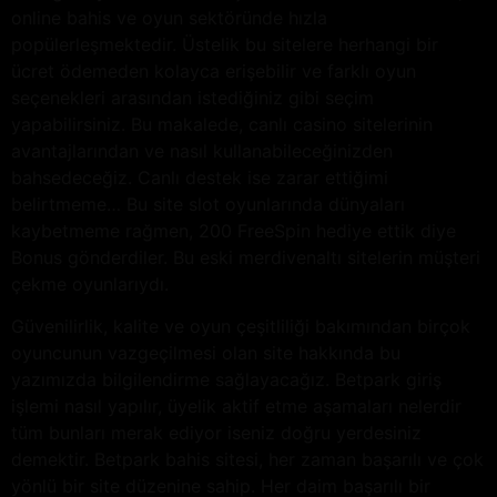
online bahis ve oyun sektöründe hızla
popülerleşmektedir. Üstelik bu sitelere herhangi bir
ücret ödemeden kolayca erişebilir ve farklı oyun
seçenekleri arasından istediğiniz gibi seçim
yapabilirsiniz. Bu makalede, canlı casino sitelerinin
avantajlarından ve nasıl kullanabileceğinizden
bahsedeceğiz. Canlı destek ise zarar ettiğimi
belirtmeme… Bu site slot oyunlarında dünyaları
kaybetmeme rağmen, 200 FreeSpin hediye ettik diye
Bonus gönderdiler. Bu eski merdivenaltı sitelerin müşteri
çekme oyunlarıydı.
Güvenilirlik, kalite ve oyun çeşitliliği bakımından birçok
oyuncunun vazgeçilmesi olan site hakkında bu
yazımızda bilgilendirme sağlayacağız. Betpark giriş
işlemi nasıl yapılır, üyelik aktif etme aşamaları nelerdir
tüm bunları merak ediyor iseniz doğru yerdesiniz
demektir. Betpark bahis sitesi, her zaman başarılı ve çok
yönlü bir site düzenine sahip. Her daim başarılı bir