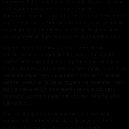
memnun edici bir yayın akışı. Her birisi Betpark ile daha
da başarılı bir düzeni beraberine getirebilir.
Unutmamalısınız ki sitedeki bu düzen verimli ilerlemenizi
sağlar. Heyecanlı futbol oyunları tüm hevesli oyuncuları
ve penaltı krallarını bekliyor ve stresini başka şekillerde
atmak isteyenler diğer tüm spor oyunlarını deneyebilir.
Apple ürünleri uygulamalara hayat vermek için
sektördeki en iyi teknolojileri kullanıyor. Bu sayede
aygıtlarınızla yapabildiğiniz olağanüstü şeylerin sayısı
artıyor. Birlikte çalışacak şekilde tasarlanmış donanım ve
yazılımlar sayesinde uygulamalarınızdan en iyi şekilde
yararlanıyorsunuz. Süper akıcı gezinme hareketlerinden
satın almak istediğiniz kanepenin salonunuzda nasıl
duracağını görmeye kadar pek çok şey daha da kolay
hale geliyor.
Canlı casino siteleri, oyuncularına çeşitli bonuslar
sunarak onların deneyimini daha da heyecanlı hale
getiriyor. Bu bonuslar, yeni üyelere hoş geldin