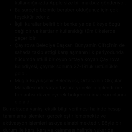
kullandığınızda Apple size bir makbuz gönderiyor.
Bu süreçte bizimle beraber olduğunuz için çok
teşekkür ederiz.
İlgili kurallar belirli bir banka ya da ülkeye özgü
değildir ve kartların kullanıldığı tüm ülkelerde
geçerlidir.
Çayırova Belediye Başkanı Bünyamin Çiftçi’nin de
sahada takip ettiği karşılaşmanın ilk periyodunda
hücumda etkili bir oyun ortaya koyan Çayırova
Belediyesi, çeyrek sonuna 27-19’luk üstünlükle
geldi.
Muğla Büyükşehir Belediyesi, Ortaca’nın Okçular
Mahallesi’nde vatandaşlara yönelik bilgilendirme
toplantısı düzenleyerek bölgedeki imar sorunlarını
ele aldı.
Bu noktada yanlış, eksik bilgi verilmesi halinde hesap
tanımlama işlemleri gerçekleştirilememekte ve
aktivasyon işlemleri askıya alınabilmektedir. Böyle bir
durum ile karşı karşıya kalınması halinde yukarıda