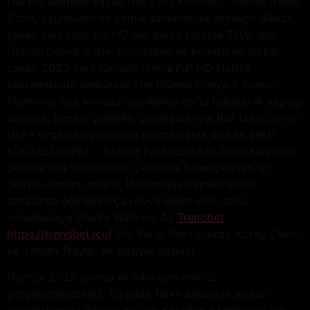
Full HD kalitede kaçak izle.3391 Kilometr… Recep İvedik
7 izle, oyuncuları ve komik sahneleri ile oldukça dikkat
çeken yerli filmi full HD tek parça halinde 720p izle.
Ölümlü Dünya 2 izle, oyuncuları ve konusu ile dikkat
çeken 2023 Yerli Komedi filmini Full HD Netflix
kalitedesinde sansürsüz izle.Ölümlü Dünya 2 Konus…
Pijetlovic, söz konusu uyarılarına atıfta bulunarak yaptığı
alıntıyla, benzer güvenlik gerekçeleriyle Rus takımlarının
UEFA organizasyonlarına alınmadığına dikkati çekti.
KOCAELİ (İGFA) – Türkiye Basketbol Ligi İlkan Karaman
Sezonu’nda temsilcimiz Çayırova Belediyesi’nin iyi
gidişatı devam ediyor. Haftasında Kapaklıspor’u
sahasında ağırlayan Çayırova Belediyesi, zorlu
müsabakaya Diante Watkins, Ali
Trendbet
https://trendbet.icu/
Efe Barış, Mert Ulutaş, Koray Çekici
ve Jamari Traylor ilk beşiyle başladı.
Nijer’de 2025 yılında ilk altın üretimimizi
gerçekleştireceğiz. Şu anda farklı sahalarla alakalı