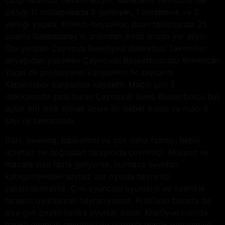
çalışmalarımız devam ediyor. Karadeniz temsilcisi ise
çıktığı 11 müsabakada 8 galibiyet, 1 beraberlik ve 2
yenilgi yaşadı. Kırmızı-beyazlılar, puan tablosunda 25
puanla Galatasaray’ın ardından ikinci sırada yer alıyor.
Öte yandan Çayırova Belediyesi Basketbol Takımı’nın
altyapıdan yükselen Çayırovalı Basketbolcusu Ahmetcan
Yücel de profesyonel kariyerinin ilk sayılarını
Kapaklıspor karşısında kaydetti. Maçın son 3
dakikasında şans bulan Çayırovalı Genç Basketbolcu biri
üçlük biri ikilik olmak üzere iki isabet buldu ve maçı 5
sayı ile tamamladı.
Dart, bowling, basketbol ve çok daha fazlası, hepsi
ücretsiz ve doğrudan tarayıcıda çevrimiçi. Aksiyon ve
macera size fazla geliyorsa, bulmaca oyunları
kategorisindeki sayısız zor oyunla beyninizi
çalıştırabilirsiniz. Çok oyunculu oyunların ve özellikle
tarayıcı oyunlarının hayranıysanız, KralOyun burada da
size çok çeşitli harika oyunlar sunar. KralOyun.com’da
harika oyunları çevrimiçi ve ücretsiz olarak oynayın ve