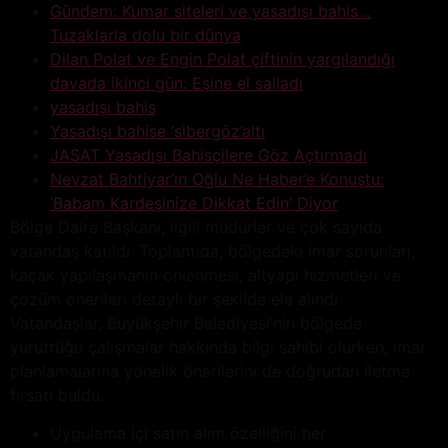
Gündem: Kumar siteleri ve yasadışı bahis…
Tuzaklarla dolu bir dünya
Dilan Polat ve Engin Polat çiftinin yargılandığı
davada ikinci gün: Eşine el salladı
yasadışı bahis
Yasadışı bahise ‘sibergöz’altı
JASAT Yasadışı Bahisçilere Göz Açtırmadı
Nevzat Bahtiyar’ın Oğlu Ne Haber’e Konuştu:
‘Babam Kardeşinize Dikkat Edin’ Diyor
Bölge Daire Başkanı, ilgili müdürler ve çok sayıda
vatandaş katıldı. Toplantıda, bölgedeki imar sorunları,
kaçak yapılaşmanın önlenmesi, altyapı hizmetleri ve
çözüm önerileri detaylı bir şekilde ele alındı.
Vatandaşlar, Büyükşehir Belediyesi’nin bölgede
yürüttüğü çalışmalar hakkında bilgi sahibi olurken, imar
planlamalarına yönelik önerilerini de doğrudan iletme
fırsatı buldu.
Uygulama içi satın alım özelliğini her