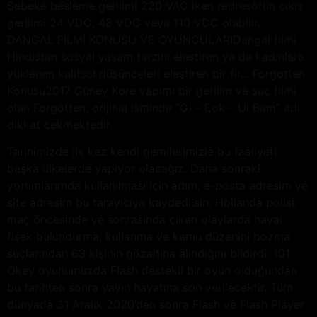
Şebeke besleme gerilimi 220 VAC iken redresörün çıkış
gerilimi 24 VDC, 48 VDC veya 110 VDC olabilir.
DANGAL FİLMİ KONUSU VE OYUNCULARIDangal filmi
Hindistan sosyal yaşam tarzını eleştiren ya da kadınlara
yüklenen kalıtsal düşünceleri eleştiren bir fil… Forgotten
Konusu2017 Güney Kore yapımı bir gerilim ve suç filmi
olan Forgotten, orijinal isminde “Gi – Eok – Ui Bam” adı
dikkat çekmektedir.
Tarihimizde ilk kez kendi gemilerimizle bu faaliyeti
başka ülkelerde yapıyor olacağız. Daha sonraki
yorumlarımda kullanılması için adım, e-posta adresim ve
site adresim bu tarayıcıya kaydedilsin. Hollanda polisi,
maç öncesinde ve sonrasında çıkan olaylarda havai
fişek bulundurma, kullanma ve kamu düzenini bozma
suçlarından 63 kişinin gözaltına alındığını bildirdi. 101
Okey oyunumuzda Flash destekli bir oyun olduğundan
bu tarihten sonra yayın hayatına son verilecektir. Tüm
dünyada 31 Aralık 2020’den sonra Flash ve Flash Player