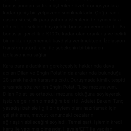
bonuslarından sadık müşterilere özel promosyonlara
kadar geniş bir yelpazede sunulmaktadır. Çoğu canlı
casino sitesi, ilk para yatırma işlemlerinde oyunculara
cömert bir şekilde hoş geldin bonusları vermektedir. Bu
bonuslar genellikle %100’e kadar olan oranlarla ve belirli
bir miktarı geçmemek kaydıyla verilmektedir. İzolasyon
transformatörü, alıcı ile şebekenin birbirinden
izolasyonunu sağlar.
Kara para akladıkları gerekçesiyle haklarında dava
açılan Dilan ve Engin Polat’ın da aralarında bulunduğu
28 sanık hakim karşısına çıktı. Duruşmada kimlik tespiti
sırasında söz verilen Engin Polat, “Lise mezunuyum.
Dilan Polat ise ortaokul mezunu olduğunu söyleyerek
işsiz ve gelirinin olmadığını belirtti. Adalet Bakanı Tunç,
yasadışı bahisle ilgili bir eylem planı hazırlamak için
çalıştıklarını, mevcut kanundaki cezaların
ağırlaştırılabileceğini söyledi. Temel şart, işlemin kredi
kartı ile yapılmış olmasıdır. Havale/EFT ile yapılan