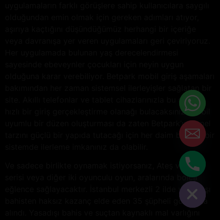
uygulamaların farklı görüşlere sahip kullanıcılara saygılı
olduğundan emin olmak için gereken adımları atıyor,
aşırıya kaçtığını düşündüğümüz herhangi bir içeriğe
veya davranışa yer veren uygulamaları geri çeviriyoruz.
Her uygulamada bulunan yaş derecelendirmesi
sayesinde ebeveynler çocukları için neyin uygun
olduğuna karar verebiliyor. Betpark mobil giriş aşamaları
bakımından her zaman sistemsel ilerleyişler sağlatan bir
site. Akıllı telefonlar ve tablet cihazlarınızla bu siteye
hızlı bir giriş gerçekleştirme olanağı bulacaksınız. Mobil
uyumlu bir düzen oluşturması da zaten Betpark’ın genel
tarzını güçlü bir yapıda tutacağı için her daim başarılı bir
sistemde ilerleme imkanınız da olabilir.
Ve sadece birlikte oynamak istiyorsanız, Ateş ve Su
Hide chaty
serisi veya diğer iki oyunculu oyun, aralarında bolca
eğlence sağlayacaktır. İstanbul merkezli 2 ilde yasa dışı
bahisten haksız kazanç elde eden 35 şüpheli gözaltına
alındı. Yasadışı bahis ve suçtan kaynaklı mal varlığını