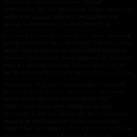
destekleyen yazılımların kullanımı maalesef
kaldırılacaktır. Sıfır Atık Mavi Bayrak Projesi kapsamında
desteklenen çalışma, denizlerin temizliğine dikkat
çekmek ve farkındalık oluşturmak amacıyla 10.
Biz elektrik sisteminde bahsettiğimiz destek anlamında
baktığımızda hiçbir değişiklik olmazsa 500 milyar liralık
elektrik yükünü alıyoruz. 10 milyonu Aile Bakanlığı’nın
üzerinden yürüttüğümüz destek programı var. Özellikle
enerji arz güvenliği açısından yapması gereken iki şey
var, bir doğal gaz kaynaklarını çeşitlendirmeye çalışıyor.
Uygulamalar hangi verileri paylaşacağınız konusunda
sizden izin almak zorunda. Üçüncü taraf uygulamaları
konum, kişiler, takvimler veya fotoğraflar gibi
bilgilerinize ilk kez erişmek istediğinde bir uyarı
alıyorsunuz. Erişim izni verseniz bile bu izni istediğiniz
zaman iptal edebiliyorsunuz. Ayrıca uygulamaların
aygıtınızdaki bazı hassas verilere erişmesi ve aygıtınızın
veya işletim sisteminizin ayarlarını değiştirmesi