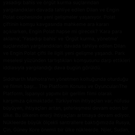
yasadışı bahis ve örgüt kurma suçlarından
yargılandıkları davada tahliye edilen Dilan ve Engin
Polat cephesinde yeni gelişmeler yaşanıyor. Polat
çiftinin komşu kavgasında mahkeme ara kararı
açıklarken, Engin Polat hapse mi girecek? ‘Kara para
aklama’, ‘Yasadışı bahis’ ve ‘Örgüt kurma, yönetme’
suçlarından yargılandıkları davada tahliye edilen Dilan
ve Engin Polat çifti ile ilgili yeni gelişme yaşandı. Park
meselesi yüzünden tartıştıkları komşusunu darp ettikleri
iddiasıyla yargılandığı dava bugün görüldü.
Siddharth Malhotra’nın yönetmen koltuğunda oturduğu
ve filmin başr… The Platform Konusu ve OyuncularıThe
Platform, İspanyol yapımı bir gerilim filmi olarak
karşımıza çıkmaktadır. Türkiye’nin ihtiyaçları var, nüfusu
büyüyen, ihtiyaçları artan, şehirleşmesi devam eden bir
ülke. Bu ülkenin enerji ihtiyaçları artmaya devam ediyor.
Nükleerde büyük ölçekli santrallere baktığımızda Rusya,
Çin, Güney Kore önemli bir ülke nükleerde. Njier, Sudan,