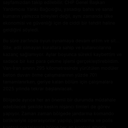
sayfamızdan takip edilebilir. CHP Genel Başkan
Yardımcısı Yankı Bağcıoğlu, yasadışı bahis ve sanal
kumarın yalnızca bireyleri değil, aynı zamanda ülke
ekonomisi ve güvenliği için de ciddi bir tehdit haline
geldiğini söyledi.
Bu süre zarfında oyun oynamaya devam ettim ve sit…
Site, adil olmayan kurallara sahip ve kullanıcılarına
kazanç sağlamıyor. Aylar boyunca sürekli kaybettim ve
sadece bir kez para çekme işlemi gerçekleştirebildim.
Van-İran sınırın 295 kilometresinde yürütülen modüler
beton duvarı örme çalışmalarının yüzde 70’i
tamamlanırken, geriye kalan bölüm için çalışmalara
2025 yılında tekrar başlanılacak.
Bölgede ayrıca her an önemli bir durumda müdahale
edebilecek şekilde keskin nişancı timleri de görev
yapıyor. Zaman zaman bölgede jandarma komando
birlikleriyle operasyonlar yapılıp, jandarma ve polis
kontrol noktalarıyla bölge her an kontrol altında