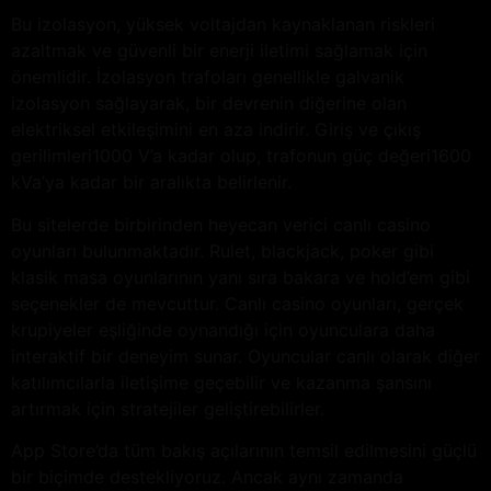
Bu izolasyon, yüksek voltajdan kaynaklanan riskleri
azaltmak ve güvenli bir enerji iletimi sağlamak için
önemlidir. İzolasyon trafoları genellikle galvanik
izolasyon sağlayarak, bir devrenin diğerine olan
elektriksel etkileşimini en aza indirir. Giriş ve çıkış
gerilimleri1000 V’a kadar olup, trafonun güç değeri1600
kVa’ya kadar bir aralıkta belirlenir.
Bu sitelerde birbirinden heyecan verici canlı casino
oyunları bulunmaktadır. Rulet, blackjack, poker gibi
klasik masa oyunlarının yanı sıra bakara ve hold’em gibi
seçenekler de mevcuttur. Canlı casino oyunları, gerçek
krupiyeler eşliğinde oynandığı için oyunculara daha
interaktif bir deneyim sunar. Oyuncular canlı olarak diğer
katılımcılarla iletişime geçebilir ve kazanma şansını
artırmak için stratejiler geliştirebilirler.
App Store’da tüm bakış açılarının temsil edilmesini güçlü
bir biçimde destekliyoruz. Ancak aynı zamanda