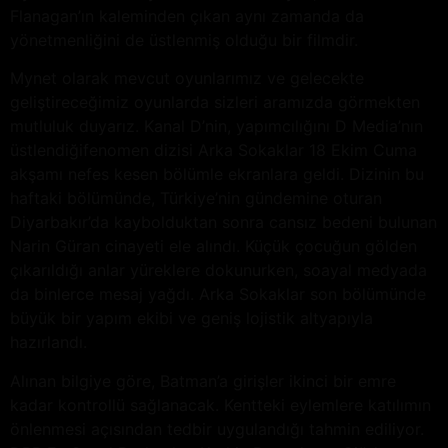
Flanagan’ın kaleminden çıkan aynı zamanda da
yönetmenliğini de üstlenmiş olduğu bir filmdir.
Mynet olarak mevcut oyunlarımız ve gelecekte
geliştireceğimiz oyunlarda sizleri aramızda görmekten
mutluluk duyarız. Kanal D’nin, yapımcılığını D Media’nın
üstlendiğifenomen dizisi Arka Sokaklar 18 Ekim Cuma
akşamı nefes kesen bölümle ekranlara geldi. Dizinin bu
haftaki bölümünde, Türkiye’nin gündemine oturan
Diyarbakır’da kaybolduktan sonra cansız bedeni bulunan
Narin Güran cinayeti ele alındı. Küçük çocuğun gölden
çıkarıldığı anlar yüreklere dokunurken, soayal medyada
da binlerce mesaj yağdı. Arka Sokaklar son bölümünde
büyük bir yapım ekibi ve geniş lojistik altyapıyla
hazırlandı.
Alınan bilgiye göre, Batman’a girişler ikinci bir emre
kadar kontrollü sağlanacak. Kentteki eylemlere katılımın
önlenmesi açısından tedbir uygulandığı tahmin ediliyor.