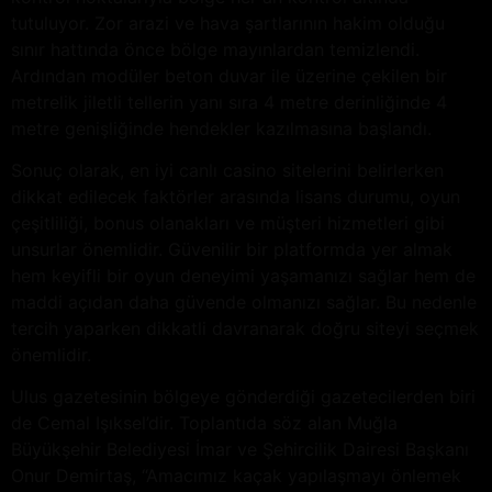
tutuluyor. Zor arazi ve hava şartlarının hakim olduğu
sınır hattında önce bölge mayınlardan temizlendi.
Ardından modüler beton duvar ile üzerine çekilen bir
metrelik jiletli tellerin yanı sıra 4 metre derinliğinde 4
metre genişliğinde hendekler kazılmasına başlandı.
Sonuç olarak, en iyi canlı casino sitelerini belirlerken
dikkat edilecek faktörler arasında lisans durumu, oyun
çeşitliliği, bonus olanakları ve müşteri hizmetleri gibi
unsurlar önemlidir. Güvenilir bir platformda yer almak
hem keyifli bir oyun deneyimi yaşamanızı sağlar hem de
maddi açıdan daha güvende olmanızı sağlar. Bu nedenle
tercih yaparken dikkatli davranarak doğru siteyi seçmek
önemlidir.
Ulus gazetesinin bölgeye gönderdiği gazetecilerden biri
de Cemal Işıksel’dir. Toplantıda söz alan Muğla
Büyükşehir Belediyesi İmar ve Şehircilik Dairesi Başkanı
Onur Demirtaş, “Amacımız kaçak yapılaşmayı önlemek