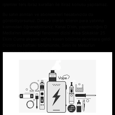
işlemler ters ibraz kuralları ile itiraz konusu yapılamaz.
Bu satın alımları ve abonelikleri hesabınızda da
görebiliyorsunuz. Detaylı olarak sitenin para yatırma
kısmından öğrenebilirsiniz. Kanal D’nin, yapımcılığını D
Media’nın üstlendiği fenomen dizisi Arka Sokaklar 25
Ekim Cuma akşamı nefes kesen bölümle ekranlara geldi.
Dizinin bu haftaki bölümünde, Selin ile Mesut’un
bebeğinin cinsiyeti belli oldu.
Alanya Belediyesi ve Alanya Rotary Kulübü tarafından
denizlerin temizliğine dikkat çekmek amacıyla
düzenlenen Dip Temiz Tertemiz Etkinliği 10 Kasım’a özel
10. 60’lı yaşlarda olduğu tahmin edilen yabancı uyruklu
bir kadın, yanında getirdiği su bidonlarıyla çırılçıplak
soyunarak mezarlık içerisinde banyo yaptı. Mezarlık
ziyareti gerçekleştiren vatandaşlar tarafından
kaydedilen kadın, görüntü alındığını bildiği halde istifini
dahi bozmadı. Etkinlikleri App Store’daki Bugün, Oyunlar